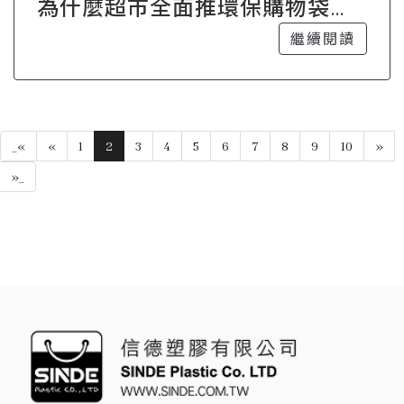
為什麼超市全面推環保購物袋？
政策與市場趨勢解析
繼續閱讀
_«
«
1
2
3
4
5
6
7
8
9
10
»
»_