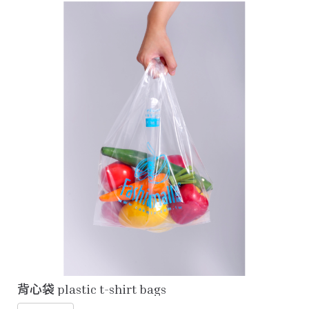
背心袋 plastic t-shirt bags