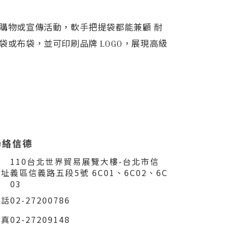
購物或宣傳活動，軟手把提袋都能兼顧 耐
或布袋，並可印刷品牌 LOGO，展現高級
聯絡信德
110台北世界貿易展覽大樓-台北市信
住址
義區信義路五段5號 6C01、6C02、6C
03
電話
02-27200786
傳真
02-27209148