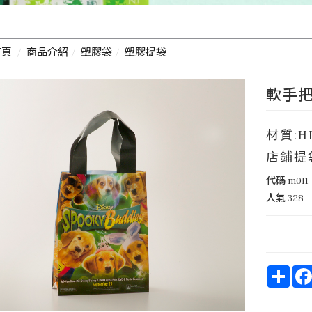
首頁
商品介紹
塑膠袋
塑膠提袋
軟手
材質:H
店鋪提
代碼
m011
人氣
328
Shar