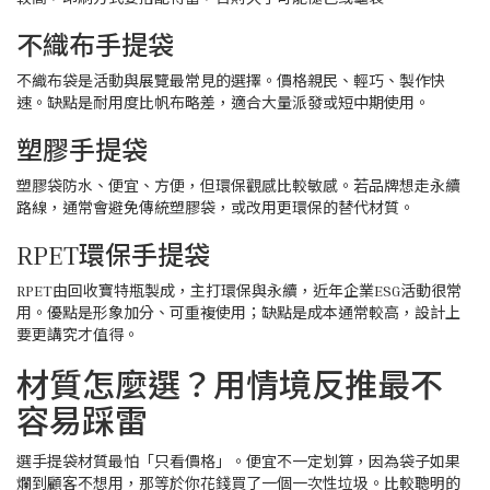
不織布手提袋
不織布袋是活動與展覽最常見的選擇。價格親民、輕巧、製作快
速。缺點是耐用度比帆布略差，適合大量派發或短中期使用。
塑膠手提袋
塑膠袋防水、便宜、方便，但環保觀感比較敏感。若品牌想走永續
路線，通常會避免傳統塑膠袋，或改用更環保的替代材質。
RPET環保手提袋
RPET由回收寶特瓶製成，主打環保與永續，近年企業ESG活動很常
用。優點是形象加分、可重複使用；缺點是成本通常較高，設計上
要更講究才值得。
材質怎麼選？用情境反推最不
容易踩雷
選手提袋材質最怕「只看價格」。便宜不一定划算，因為袋子如果
爛到顧客不想用，那等於你花錢買了一個一次性垃圾。比較聰明的