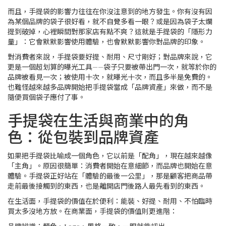
而且，手提袋的影響力往往在你沒注意到的地方發生。你有沒有因
為某個品牌的袋子很好看，就不自覺多看一眼？或是因為袋子太爛
提到破掉，心裡瞬間對那家店有點不爽？這就是手提袋的「隱形力
量」：它會默默影響使用體驗，也會默默影響你對品牌的印象。
對消費者來說，手提袋要好提、耐用、尺寸剛好；對品牌來說，它
更是一個超划算的曝光工具——袋子只要被帶出門一次，就等於你的
品牌被看見一次；被使用十次，就曝光十次，而且多半是免費的。
也難怪越來越多品牌開始把手提袋當成「品牌資產」來做，而不是
隨便買個袋子應付了事。
手提袋在生活與商業中的角
色：從包裝到品牌資產
如果把手提袋比喻成一個角色，它以前是「配角」，現在越來越像
「主角」。原因很簡單：消費者開始在意細節，而品牌也開始在意
體驗。手提袋正好站在「體驗的最後一公里」，那是顧客把商品帶
走前最後接觸到的東西，也是離開店門後路人最先看到的東西。
在生活面，手提袋的價值在於便利：能裝、好提、耐用、不怕臨時
買太多沒地方放。在商業面，手提袋的價值則更進階：