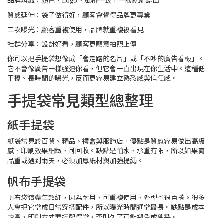
品牌辨識：顏色、Logo、風格一致，一眼就能認出
質感延伸：袋子做得好，顧客會覺得品牌更專業
二次曝光：顧客重複使用，品牌就重複被看見
社群分享：設計好看，顧客更願意拍照上傳
你可以把手提袋想像成「會走路的名片」或「不吵的廣告看板」。
它不會像廣告一樣強迫你看，但它會一直出現在你生活中。這種低
干擾、長時間的曝光，反而更容易建立熟悉感與信任感。
手提袋常見類型總整理
紙手提袋
紙袋常見於百貨、精品、禮盒與服飾店。優點是質感容易做出高級
感、印刷效果細緻、可回收。缺點是怕水、承重有限，所以如果商
品重或遇到雨天，必須加厚紙材與加強提繩。
帆布手提袋
帆布袋這幾年超紅，因為耐用、可重複使用、外型也很百搭。很多
人會把它當成日常穿搭配件，所以曝光時間通常最長。缺點是成本
較高，印刷方式要搭配得當，否則久了可能褪色或龜裂。