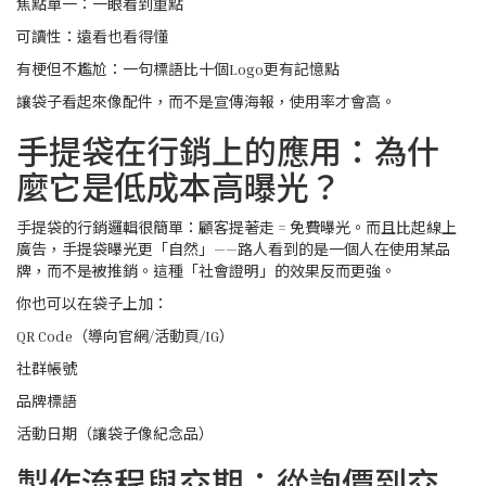
焦點單一：一眼看到重點
可讀性：遠看也看得懂
有梗但不尷尬：一句標語比十個Logo更有記憶點
讓袋子看起來像配件，而不是宣傳海報，使用率才會高。
手提袋在行銷上的應用：為什
麼它是低成本高曝光？
手提袋的行銷邏輯很簡單：顧客提著走 = 免費曝光。而且比起線上
廣告，手提袋曝光更「自然」——路人看到的是一個人在使用某品
牌，而不是被推銷。這種「社會證明」的效果反而更強。
你也可以在袋子上加：
QR Code（導向官網/活動頁/IG）
社群帳號
品牌標語
活動日期（讓袋子像紀念品）
製作流程與交期：從詢價到交