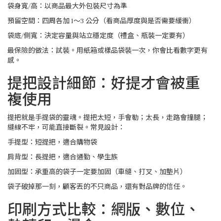
袋身寬/高：以商品最大外包裝尺寸為準
預留空間：四周各加 1～3 公分（看商品厚度與是否需要緩衝）
袋底/側寬：決定容量與站立穩定度（禮盒、瓶裝一定要有）
最保險的做法：試裝。用紙箱或樣品袋裝一次，你會比看數字更有
感。
提把設計細節：好提才會被重
複使用
提把就是手提袋的靈魂。提把太短，手會勒；太長，走路會撞腿；
縫線不牢，可能直接斷裂。常見設計：
手提型：短提把，適合購物袋
肩背型：長提把，適合通勤、學生族
加固型：承重高的袋子一定要加固（車縫、打叉、加墊片）
袋子破掉那一刻，顧客丟的不只商品，還有對品牌的信任。
印刷方式比較：網版、數位、