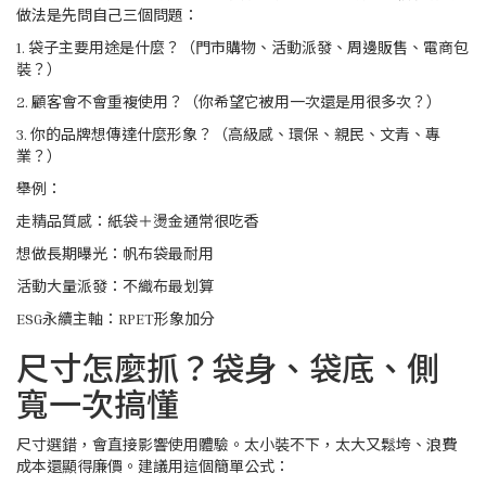
做法是先問自己三個問題：
1. 袋子主要用途是什麼？（門市購物、活動派發、周邊販售、電商包
裝？）
2. 顧客會不會重複使用？（你希望它被用一次還是用很多次？）
3. 你的品牌想傳達什麼形象？（高級感、環保、親民、文青、專
業？）
舉例：
走精品質感：紙袋＋燙金通常很吃香
想做長期曝光：帆布袋最耐用
活動大量派發：不織布最划算
ESG永續主軸：RPET形象加分
尺寸怎麼抓？袋身、袋底、側
寬一次搞懂
尺寸選錯，會直接影響使用體驗。太小裝不下，太大又鬆垮、浪費
成本還顯得廉價。建議用這個簡單公式：