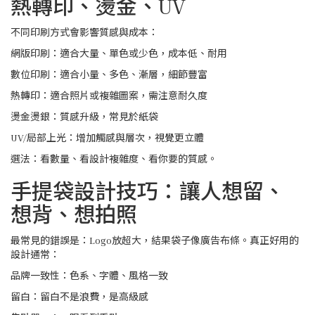
熱轉印、燙金、UV
不同印刷方式會影響質感與成本：
網版印刷：適合大量、單色或少色，成本低、耐用
數位印刷：適合小量、多色、漸層，細節豐富
熱轉印：適合照片或複雜圖案，需注意耐久度
燙金燙銀：質感升級，常見於紙袋
UV/局部上光：增加觸感與層次，視覺更立體
選法：看數量、看設計複雜度、看你要的質感。
手提袋設計技巧：讓人想留、
想背、想拍照
最常見的錯誤是：Logo放超大，結果袋子像廣告布條。真正好用的
設計通常：
品牌一致性：色系、字體、風格一致
留白：留白不是浪費，是高級感