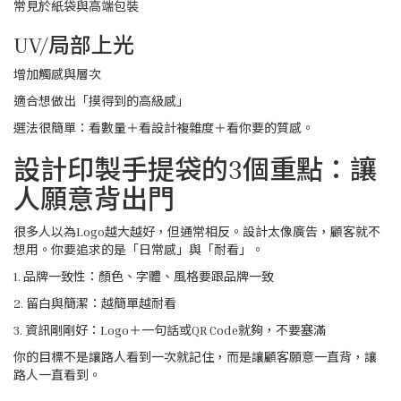
常見於紙袋與高端包裝
UV/局部上光
增加觸感與層次
適合想做出「摸得到的高級感」
選法很簡單：看數量＋看設計複雜度＋看你要的質感。
設計印製手提袋的3個重點：讓
人願意背出門
很多人以為Logo越大越好，但通常相反。設計太像廣告，顧客就不
想用。你要追求的是「日常感」與「耐看」。
1. 品牌一致性：顏色、字體、風格要跟品牌一致
2. 留白與簡潔：越簡單越耐看
3. 資訊剛剛好：Logo＋一句話或QR Code就夠，不要塞滿
你的目標不是讓路人看到一次就記住，而是讓顧客願意一直背，讓
路人一直看到。