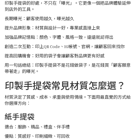
印製手提袋的好處，不只在「曝光」。它更像一個把品牌體驗延伸
到店外的工具。
長期曝光：顧客使用越久，曝光越久
提升品牌形象：材質與設計一好，專業感直接上來
加強品牌記憶點：顏色、字體、風格一致，遠遠就認得出
創造二次互動：印上QR Code、IG帳號、官網，讓顧客回來找你
提高回購機會：好用的袋子會讓顧客對品牌更有好感
用一句話總結：印製手提袋不是花錢做袋子，是花錢買「顧客願意
帶著走」的曝光。
印製手提袋常見材質怎麼選？
材質決定了質感、成本、承重與使用情境。下面用最直覺的方式給
你選擇方向：
紙手提袋
適合：服飾、精品、禮盒、伴手禮
優點：質感好、印刷細緻、可回收