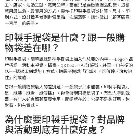
主、店家、活動主辦、電商品牌，甚至只是要做團體活動袋，這篇
就用最生活、最實用的方式，帶你把印製手提袋從材質、尺寸、印
刷方式、設計檔準備到避雷重點一次講清楚，讓你做出「顧客願意
一直用」的袋子。
印製手提袋是什麼？跟一般購
物袋差在哪？
印製手提袋，簡單說就是在手提袋上加入你想要的內容——Logo、品
牌標語、活動主視覺、插畫、QR Code、社群帳號、甚至一句有梗的
話——透過印刷或加工方式，把袋子變成「可識別、可傳達、可被記
住」的載體。
它跟一般購物袋最大的差別是：一般袋子只求能裝，印製手提袋則
是「能裝＋能看＋能傳播」。你會發現同樣是袋子，有些人拿到就
丟，有些人卻會留著反覆使用，關鍵就在於：它是不是夠好用、夠
耐看、夠有質感。
為什麼要印製手提袋？對品牌
與活動到底有什麼好處？