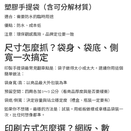
塑膠手提袋（含可分解材質）
適合：需要防水的臨時用途
優點：防水、成本低
注意：環保觀感風險，品牌定位要一致
尺寸怎麼抓？袋身、袋底、側
寬一次搞定
印製手提袋最常見翻車點是：袋子做得太小或太大。建議你用這個
簡單做法：
袋身寬/高：以商品最大外包裝為準
預留空間：四周各加 1～3 公分（看商品厚度與是否要緩衝）
袋底/側寬：決定容量與站立穩定度（禮盒、瓶裝一定要有）
如果你不想賭，最穩的方法是：試裝。用紙板做樣或拿樣品袋裝一
次，比任何想像都準。
印刷方式怎麼選？網版、數