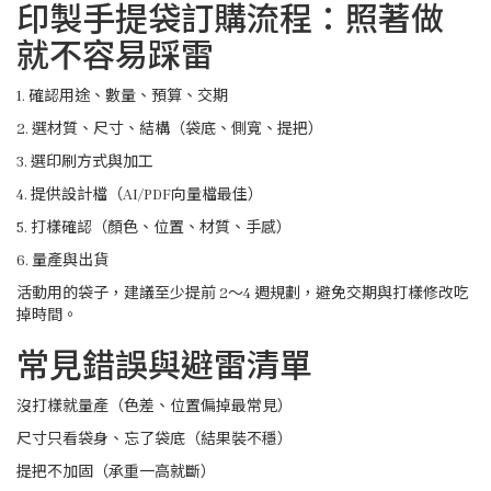
印製手提袋訂購流程：照著做
就不容易踩雷
1. 確認用途、數量、預算、交期
2. 選材質、尺寸、結構（袋底、側寬、提把）
3. 選印刷方式與加工
4. 提供設計檔（AI/PDF向量檔最佳）
5. 打樣確認（顏色、位置、材質、手感）
6. 量產與出貨
活動用的袋子，建議至少提前 2～4 週規劃，避免交期與打樣修改吃
掉時間。
常見錯誤與避雷清單
沒打樣就量產（色差、位置偏掉最常見）
尺寸只看袋身、忘了袋底（結果裝不穩）
提把不加固（承重一高就斷）