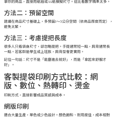
拿你的商品，直接用紙箱或A4紙模擬尺寸。這比看數字精準太多。
方法二：預留空間
建議在商品尺寸基礎上，多預留1～3公分空間（依商品厚度而定），
避免太緊。
方法三：考慮提把長度
很多人只看袋身尺寸，卻忽略提把。手提通常短一點，肩背通常長
一點。若客群是學生或上班族，肩背型會更實用。
記住一句話：尺寸不是「能塞進去就好」，而是「拿起來舒服才
好」。
客製提袋印刷方式比較：網
版、數位、熱轉印、燙金
印刷方式，直接影響成品質感與成本。
網版印刷
適合大量生產，單色或少色設計。顏色飽和、耐用度佳，成本相對