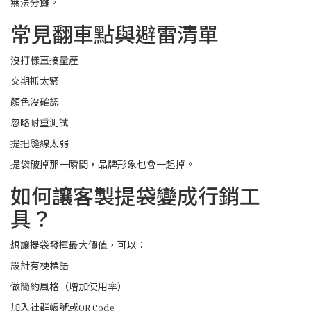
無法分攤。
常見翻車點與避雷清單
沒打樣直接量產
交期抓太緊
顏色沒確認
忽略耐重測試
提把縫線太弱
提袋破掉那一瞬間，品牌形象也會一起掉。
如何讓客製提袋變成行銷工
具？
想讓提袋發揮最大價值，可以：
設計有梗標語
做簡約風格（增加使用率）
加入社群帳號或QR Code