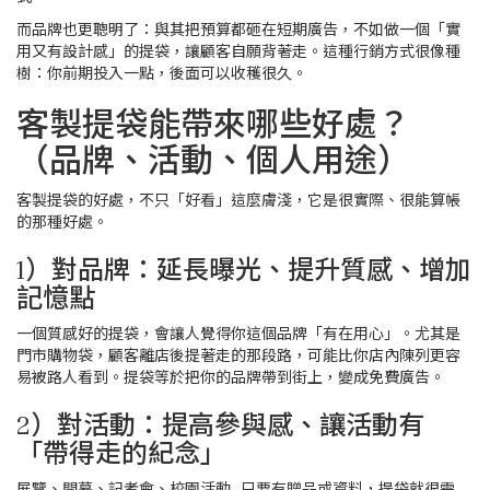
而品牌也更聰明了：與其把預算都砸在短期廣告，不如做一個「實
用又有設計感」的提袋，讓顧客自願背著走。這種行銷方式很像種
樹：你前期投入一點，後面可以收穫很久。
客製提袋能帶來哪些好處？
（品牌、活動、個人用途）
客製提袋的好處，不只「好看」這麼膚淺，它是很實際、很能算帳
的那種好處。
1）對品牌：延長曝光、提升質感、增加
記憶點
一個質感好的提袋，會讓人覺得你這個品牌「有在用心」。尤其是
門市購物袋，顧客離店後提著走的那段路，可能比你店內陳列更容
易被路人看到。提袋等於把你的品牌帶到街上，變成免費廣告。
2）對活動：提高參與感、讓活動有
「帶得走的紀念」
展覽、開幕、記者會、校園活動…只要有贈品或資料，提袋就很需