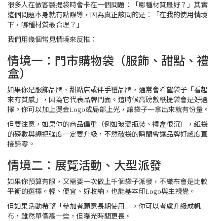
很多人在做客製提袋時會卡在一個問題：「哪種材質最好？」其實
這個問題本身就有點誤導，因為真正該問的是：「在我的使用情境
下，哪種材質最合理？」
我們用幾個常見情境來反推：
情境一：門市購物袋（服飾、甜點、禮
盒）
如果你是服飾品牌、甜點店或伴手禮品牌，通常會希望袋子「看起
來有質感」，因為它代表品牌門面。這時候高磅數紙提袋會是好選
擇。你可以加上燙金Logo或局部上光，讓袋子一拿出來就有份量。
但要注意，如果你的商品偏重（例如玻璃瓶裝、禮盒很沉），紙袋
的磅數與繩把強度一定要升級，不然破袋的瞬間會讓品牌好感度直
接歸零。
情境二：展覽活動、大型派發
如果你預算有限，又需要一次做上千個袋子派發，不織布會是比較
平衡的選擇。輕、便宜、好收納，也能基本印Logo與主視覺。
但如果活動希望「參加者願意長期使用」，你可以考慮升級成帆
布，雖然單價高一些，但曝光時間更長。