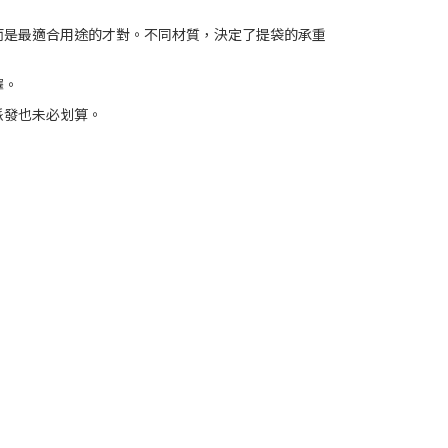
而是最適合用途的才對。不同材質，決定了提袋的承重
擇。
派發也未必划算。