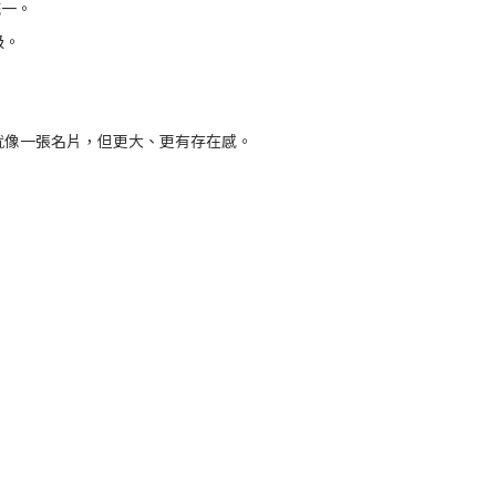
統一。
級。
就像一張名片，但更大、更有存在感。
：