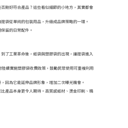
是否剛好符合產品？這些看似細節的小地方，其實都會
讓提袋從單純的包裝用品，升級成品牌策略的一環。
期保留的日常配件。
。到了工業革命後，紙袋與塑膠袋的出現，讓提袋進入
府陸續實施塑膠袋收費政策，鼓勵民眾使用可重複利用
計，因為它能延伸品牌形象，增加二次曝光機會。
至比產品本身更令人期待。高質感紙材、燙金印刷、精