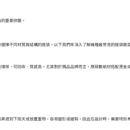
略的重要拼圖。
會選擇不同材質與結構的提袋。以下我們來深入了解幾種最常見的提袋類
是環保、可回收、質感高。尤其對於精品品牌而言，厚磅數紙材搭配燙金
如果遇到下雨天或放置重物，容易變形或破裂。因此在設計時，需要特別