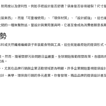
、耐用度以及便利性。例如手把設計是否舒適？袋身是否容易破裂？尺寸
能裝東西」，而是「可重複使用」、「環保材質」、「設計感強」。這也
之間的一種無聲對話。當設計與實用兼具時，它甚至會成為消費者願意長
勢
布料或天然纖維編織袋子來裝載食物與工具，這些就是最原始的提袋形式
主流。然而，隨著塑膠污染問題日益嚴重，全球開始推動限塑政策。各國政
成長。
升，尤其在品牌行銷與企業活動領域更為明顯。許多企業開始重視提袋設
設計、美學、環保與行銷的多元產業。你會發現，精品品牌的提袋設計甚