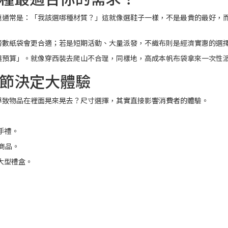
題通常是：「我該選哪種材質？」這就像選鞋子一樣，不是最貴的最好，
磅數紙袋會更合適；若是短期活動、大量派發，不織布則是經濟實惠的選
與預算」。就像穿西裝去爬山不合理，同樣地，高成本帆布袋拿來一次性
節決定大體驗
導致物品在裡面晃來晃去？尺寸選擇，其實直接影響消費者的體驗。
伴手禮。
型商品。
、大型禮盒。