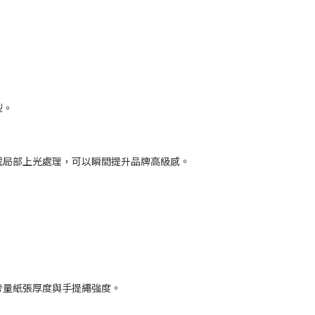
型。
或局部上光處理，可以瞬間提升品牌高級感。
考量紙張厚度與手提繩強度。