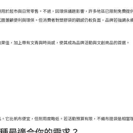
應用於超市與日常零售。不過，因環保議題影響，許多地區已限制免費提
試圖兼顧便利與環保。但消費者對塑膠袋的觀感仍較負面，品牌若強調永
效果佳，加上帶有文青與時尚感，使其成為品牌活動與文創商品的首選。
品。它比帆布便宜，但耐用度略低。若活動預算有限，不織布提袋是相當
種最適合你的需求？