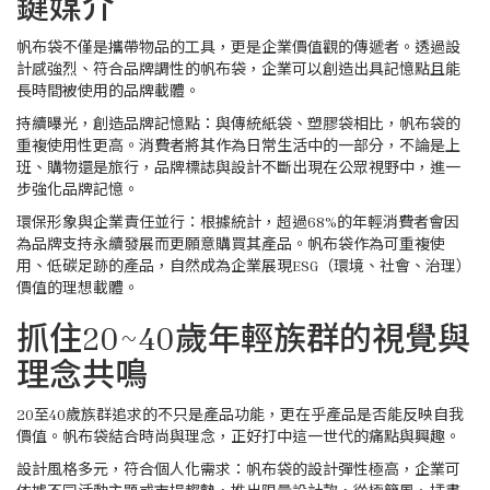
鍵媒介
帆布袋不僅是攜帶物品的工具，更是企業價值觀的傳遞者。透過設
計感強烈、符合品牌調性的帆布袋，企業可以創造出具記憶點且能
長時間被使用的品牌載體。
持續曝光，創造品牌記憶點：與傳統紙袋、塑膠袋相比，帆布袋的
重複使用性更高。消費者將其作為日常生活中的一部分，不論是上
班、購物還是旅行，品牌標誌與設計不斷出現在公眾視野中，進一
步強化品牌記憶。
環保形象與企業責任並行：根據統計，超過68%的年輕消費者會因
為品牌支持永續發展而更願意購買其產品。帆布袋作為可重複使
用、低碳足跡的產品，自然成為企業展現ESG（環境、社會、治理）
價值的理想載體。
抓住20~40歲年輕族群的視覺與
理念共鳴
20至40歲族群追求的不只是產品功能，更在乎產品是否能反映自我
價值。帆布袋結合時尚與理念，正好打中這一世代的痛點與興趣。
設計風格多元，符合個人化需求：帆布袋的設計彈性極高，企業可