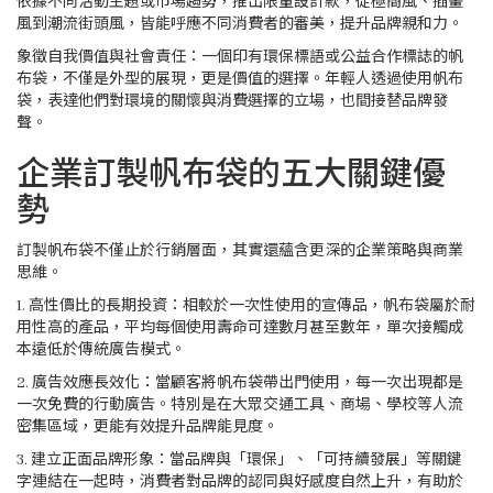
依據不同活動主題或市場趨勢，推出限量設計款，從極簡風、插畫
風到潮流街頭風，皆能呼應不同消費者的審美，提升品牌親和力。
象徵自我價值與社會責任：一個印有環保標語或公益合作標誌的帆
布袋，不僅是外型的展現，更是價值的選擇。年輕人透過使用帆布
袋，表達他們對環境的關懷與消費選擇的立場，也間接替品牌發
聲。
企業訂製帆布袋的五大關鍵優
勢
訂製帆布袋不僅止於行銷層面，其實還蘊含更深的企業策略與商業
思維。
1. 高性價比的長期投資：相較於一次性使用的宣傳品，帆布袋屬於耐
用性高的產品，平均每個使用壽命可達數月甚至數年，單次接觸成
本遠低於傳統廣告模式。
2. 廣告效應長效化：當顧客將帆布袋帶出門使用，每一次出現都是
一次免費的行動廣告。特別是在大眾交通工具、商場、學校等人流
密集區域，更能有效提升品牌能見度。
3. 建立正面品牌形象：當品牌與「環保」、「可持續發展」等關鍵
字連結在一起時，消費者對品牌的認同與好感度自然上升，有助於