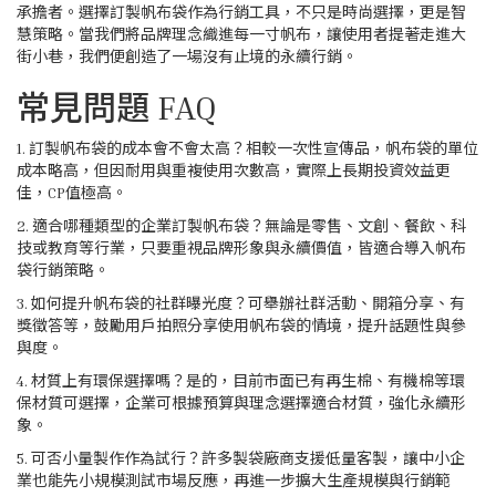
承擔者。選擇訂製帆布袋作為行銷工具，不只是時尚選擇，更是智
慧策略。當我們將品牌理念織進每一寸帆布，讓使用者提著走進大
街小巷，我們便創造了一場沒有止境的永續行銷。
常見問題 FAQ
1. 訂製帆布袋的成本會不會太高？相較一次性宣傳品，帆布袋的單位
成本略高，但因耐用與重複使用次數高，實際上長期投資效益更
佳，CP值極高。
2. 適合哪種類型的企業訂製帆布袋？無論是零售、文創、餐飲、科
技或教育等行業，只要重視品牌形象與永續價值，皆適合導入帆布
袋行銷策略。
3. 如何提升帆布袋的社群曝光度？可舉辦社群活動、開箱分享、有
獎徵答等，鼓勵用戶拍照分享使用帆布袋的情境，提升話題性與參
與度。
4. 材質上有環保選擇嗎？是的，目前市面已有再生棉、有機棉等環
保材質可選擇，企業可根據預算與理念選擇適合材質，強化永續形
象。
5. 可否小量製作作為試行？許多製袋廠商支援低量客製，讓中小企
業也能先小規模測試市場反應，再進一步擴大生產規模與行銷範