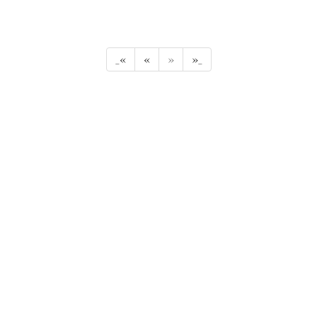
_«
«
»
»_