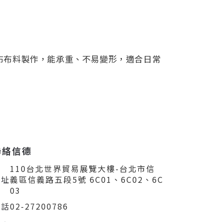
帆布布料製作，能承重、不易變形，適合日常
聯絡信德
110台北世界貿易展覽大樓-台北市信
住址
義區信義路五段5號 6C01、6C02、6C
03
電話
02-27200786