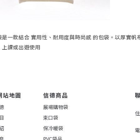
袋是一款結合 實用性、耐用度與時尚感 的包袋。以厚實
、上課或出遊使用
網站地圖
信德商品
德
展場購物袋
目
束口袋
紹
保冷暖袋
息
PVC袋品