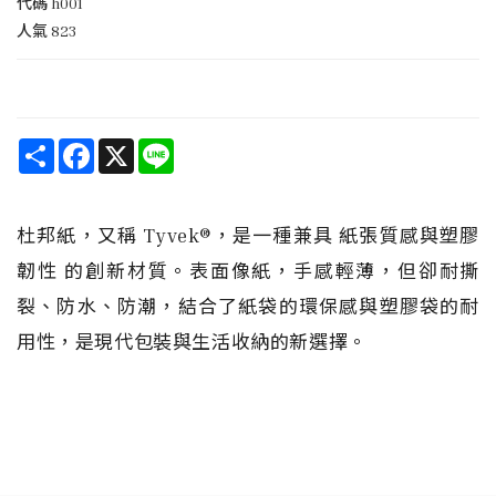
代碼
h001
人氣
823
Share
Facebook
X
Line
杜邦紙，又稱 Tyvek®，是一種兼具 紙張質感與塑膠
韌性 的創新材質。表面像紙，手感輕薄，但卻耐撕
裂、防水、防潮，結合了紙袋的環保感與塑膠袋的耐
用性，是現代包裝與生活收納的新選擇。