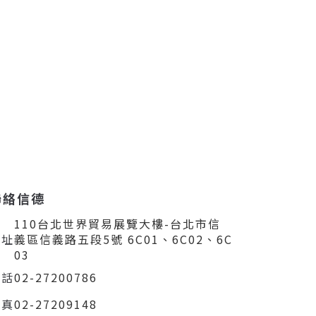
聯絡信德
110台北世界貿易展覽大樓-台北市信
住址
義區信義路五段5號 6C01、6C02、6C
03
電話
02-27200786
傳真
02-27209148