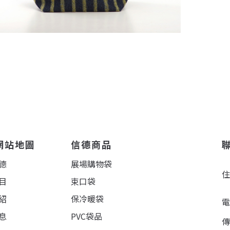
網站地圖
信德商品
德
展場購物袋
目
束口袋
紹
保冷暖袋
息
PVC袋品