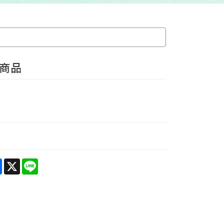
4商品
e
Facebook
X
Line