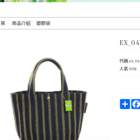
首頁
商品介紹
塑膠袋
EX_0
代碼
ex_04
人氣
608
Shar