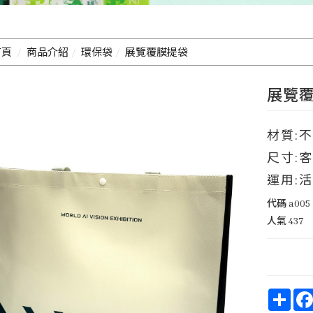
首頁
商品介紹
環保袋
展覽覆膜提袋
展覽覆膜
材質:
尺寸:
運用:
代碼
a005
人氣
437
Shar