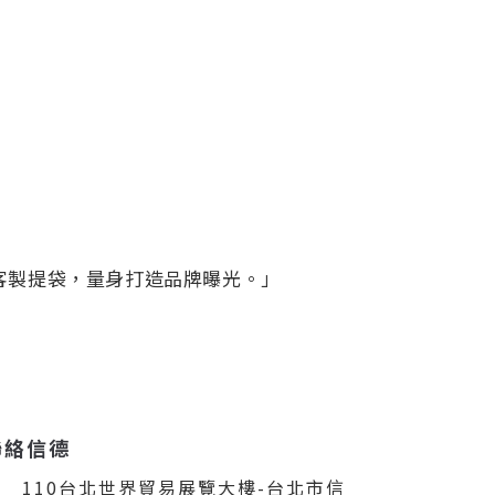
客製提袋，量身打造品牌曝光。」
聯絡信德
110台北世界貿易展覽大樓-台北市信