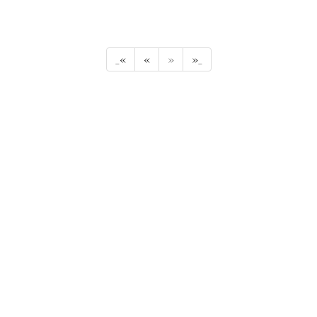
_«
«
»
»_