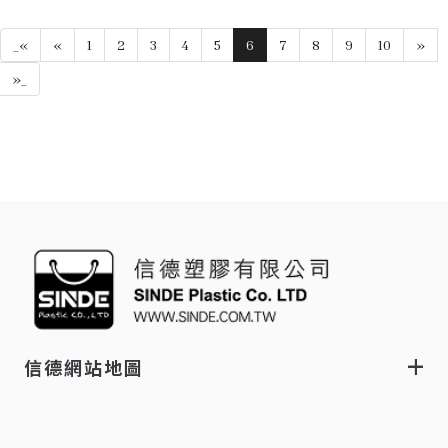
_«
«
1
2
3
4
5
6
7
8
9
10
»
»_
信德網站地圖