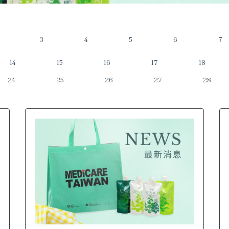
3
4
5
6
7
14
15
16
17
18
24
25
26
27
28