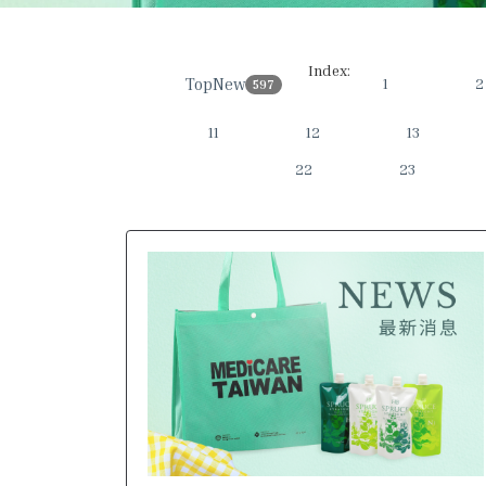
Index:
TopNews
1
2
597
11
12
13
22
23