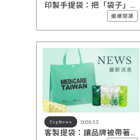
印製手提袋：把「袋子」
做成會走路的品牌曝光神
繼續閱讀
器
2026.3.2
TopNews
客製提袋：讓品牌被帶著