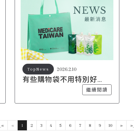
2026.2.10
TopNews
有些購物袋不用特別好
看，卻總讓人捨不得丟
繼續閱讀
_«
«
1
2
3
4
5
6
7
8
9
10
»
»