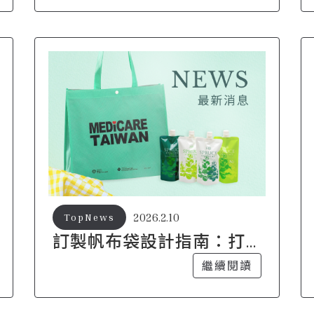
2026.2.10
TopNews
訂製帆布袋設計指南：打
造兼具風格與品牌識別的
繼續閱讀
熱門選擇