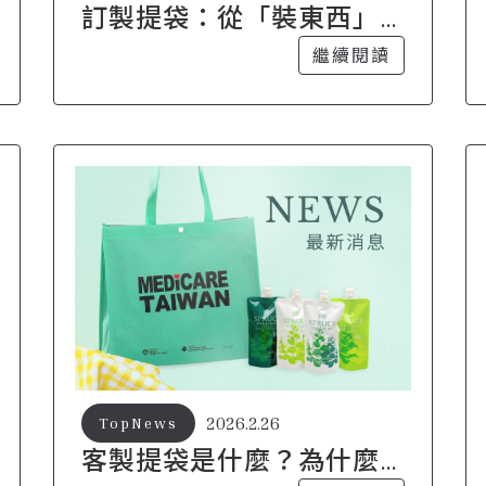
訂製提袋：從「裝東西」
到「替品牌說話」的完整
繼續閱讀
指南
2026.2.26
TopNews
客製提袋是什麼？為什麼