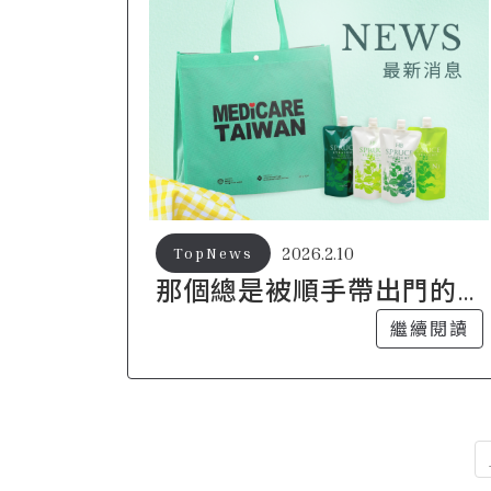
2026.2.10
TopNews
那個總是被順手帶出門的
購物袋，藏著日常的節奏
繼續閱讀