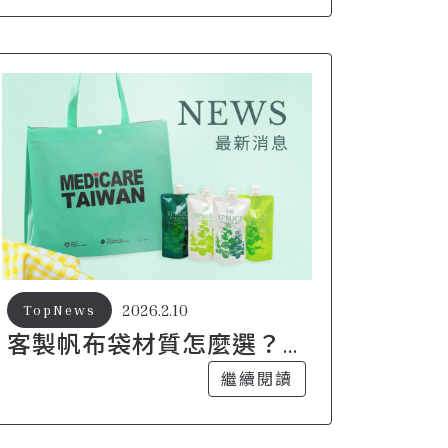
2026.2.10
TopNews
客製帆布袋材質怎麼選？
厚度與用途差異一次看懂
繼續閱讀