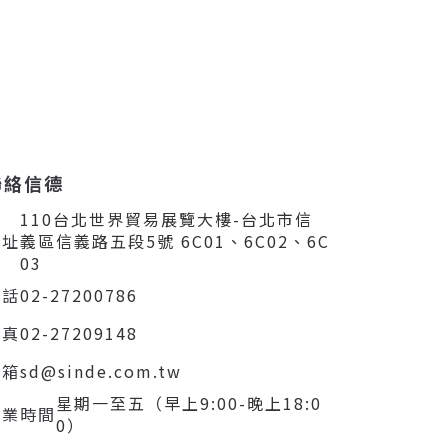
聯絡信德
110台北世界貿易展覽大樓-台北市信
住址
義區信義路五段5號 6C01、6C02、6C
03
電話
02-27200786
傳真
02-27209148
信箱
sd@sinde.com.tw
星期一至五（早上9:00-晚上18:0
營業時間
0）