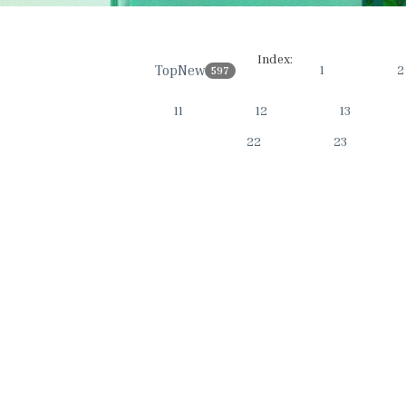
Index:
TopNews
1
2
597
11
12
13
22
23