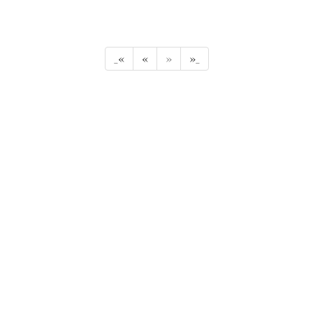
_«
«
»
»_