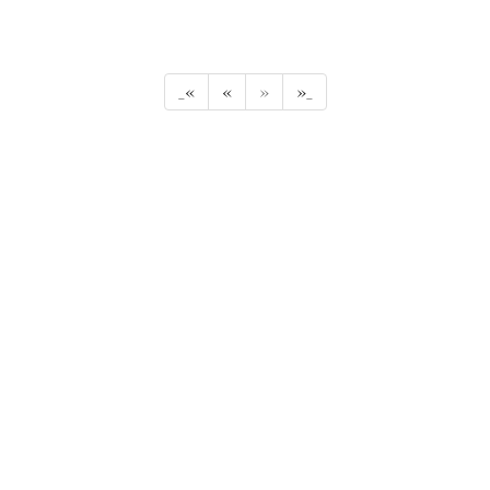
_«
«
»
»_